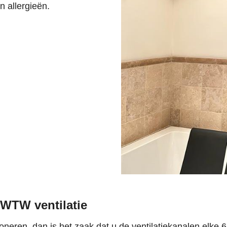
 allergieën.
 WTW ventilatie
eren, dan is het zaak dat u de ventilatiekanalen elke 6 à