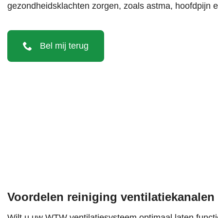
gezondheidsklachten zorgen, zoals astma, hoofdpijn en
Bel mij terug
Voordelen reiniging ventilatiekanalen
Wilt u uw WTW ventilatiesysteem optimaal laten function