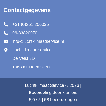
Contactgegevens
+31 (0)251-200035
06-33820070
info@luchtklimaatservice.nl
Luchtklimaat Service
De Velst 2D
1963 KL Heemskerk
Luchtklimaat Service
© 2026 |
Beoordeling
door klanten:
5,0
/
5
|
58
beoordelingen