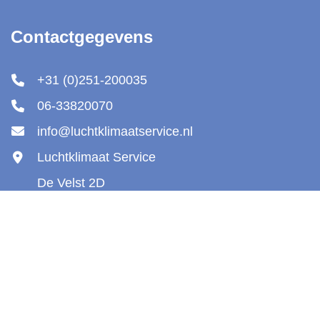
Contactgegevens
+31 (0)251-200035
06-33820070
info@luchtklimaatservice.nl
Luchtklimaat Service
De Velst 2D
1963 KL Heemskerk
Luchtklimaat Service
© 2026 |
Beoordeling
door klanten:
5,0
/
5
|
58
beoordelingen