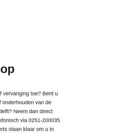
 op
f vervanging toe? Bent u
of onderhouden van de
delft? Neem dan direct
efonisch via
0251-200035
rts staan klaar om u in