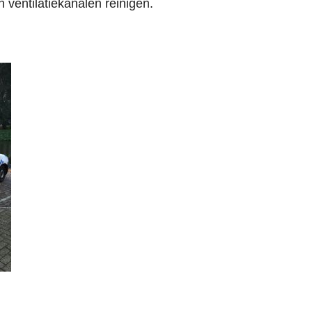
n ventilatiekanalen reinigen
.