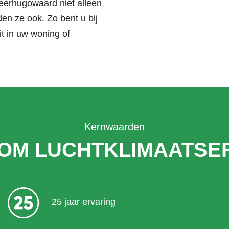
eerhugowaard niet alleen
n ze ook. Zo bent u bij
it in uw woning of
Kernwaarden
OM LUCHTKLIMAATSER
25 jaar ervaring