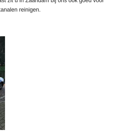
ast zit u in Zaandam bij ons ook goed voor
kanalen reinigen.